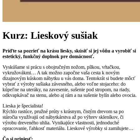
Kurz: Lieskový sušiak
Príďte sa pozrieť na krásu liesky, skúsiť si jej vôňu a vyrobiť si
estetický, funkčný doplnok pre domácnosť.
Vyskúšame si prácu s obojručným nožom, pílkou, vŕtačkou,
vykružovákmi… A tak možno započne vaša cesta k novým
dizajnovým kúskom nábytku u vás doma. Tentokrát si budete môcť
vybrať z výroby sušiaka závesného, alebo voľne stojaceho: do
kúpeľne na uteráky, na zavesenie, sušenie pod stropom, na riady,
odkvapkávač na stenu, alebo aj rám a na sušenie bylín alebo ovocia.
Lieska je špecialista!
Rýchlo rastúce, pružné prúty s krásnym, čistým drevom sa po
stáročia využívajú od nábytkárstva až po výhrev skleníkov, či
výrobu dreveného uhlia. Vynikajúce vlastnosti, jednoduché
opracovanie, ľahkosť materiálu. Lieskové výrobky si zamilujete…
Čo si priniesť: