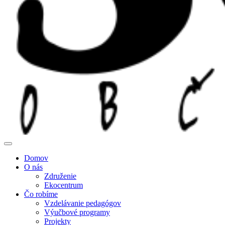
Domov
O nás
Združenie
Ekocentrum
Čo robíme
Vzdelávanie pedagógov
Výučbové programy
Projekty