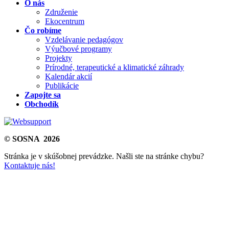
O nás
Združenie
Ekocentrum
Čo robíme
Vzdelávanie pedagógov
Výučbové programy
Projekty
Prírodné, terapeutické a klimatické záhrady
Kalendár akcií
Publikácie
Zapojte sa
Obchodík
© SOSNA 2026
Stránka je v skúšobnej prevádzke. Našli ste na stránke chybu?
Kontaktuje nás!