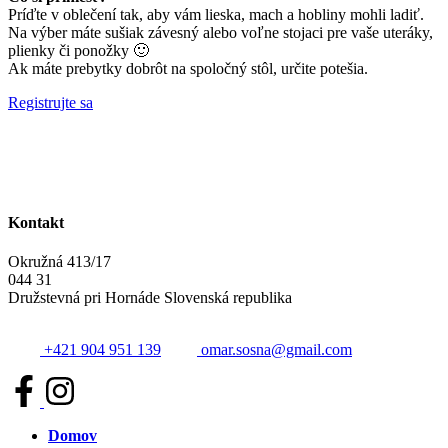
Príďte v oblečení tak, aby vám lieska, mach a hobliny mohli ladiť.
Na výber máte sušiak závesný alebo voľne stojaci pre vaše uteráky,
plienky či ponožky 🙂
Ak máte prebytky dobrôt na spoločný stôl, určite potešia.
Registrujte sa
Kontakt
Okružná 413/17
044 31
Družstevná pri Hornáde Slovenská republika
+421 904 951 139
omar.sosna@gmail.com
Domov