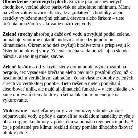
Obmedzenie spevnených plôch.
Znížme plochu spevnených
chodníkov, veránd alebo parkovísk na absolútne minimum. Máme
na výber zatrávňovacie dlažby, tzv. „mlatové“ chodníky, alebo
cestičky vyložené starými tehlami, drevom alebo štrkom – tieto
riešenia umožňujú vsakovanie dažďovej vody.
Zelené strechy
absorbujú dažďovú vodu a zvyšujú podiel zelene,
pomáhajú vnútorne chladiť budovu a obmedzujú potrebu
klimatizácie. Okrem toho tiež zvyšujú biodiverzitu a prispievajú k
čisteniu odtokovej vody. Zelená strecha sa dá použiť aj na sklade
náradia, alebo inej malej stavbe.
Zelené fasády
– od zakrytia steny domu popínavými ružami na
pergole, cez vysadenie brečtanu alebo paviniča postúpil vývoj až k
fascinujúcim vertikálnym záhradám, čo sú vlastne obdoby zelených
striech vo vertikálnej podobe. Tieto riešenia nielen pomáhajú
absorbovať uhlík, ale majú aj klimatickú funkciu – v lete chladia a v
zime ohrievajú steny budovy a šetria tak spotrebu energie na
vykurovanie.
Mulčovanie
– nastieľanie pôdy v zeleninovej záhrade znižuje
odparovanie vody z pôdy a zároveň sa rozkladom nástielky zvyšuje
obsah organickej hmoty v pôde, čím sa pomáha regenerácii pôdy. A
čo je podstatné pre klímu: rozklad slamy pomáha dlhodobo fixovať
uhlík v pôde.