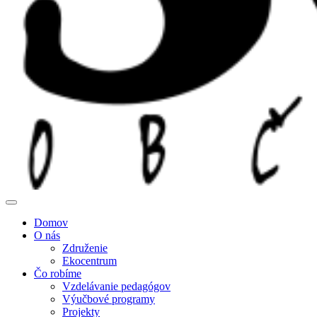
Domov
O nás
Združenie
Ekocentrum
Čo robíme
Vzdelávanie pedagógov
Výučbové programy
Projekty