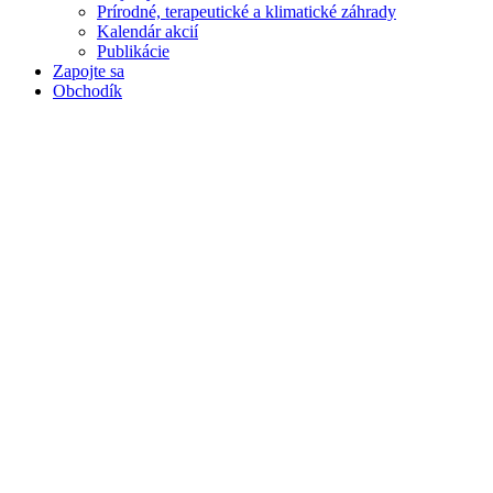
Prírodné, terapeutické a klimatické záhrady
Kalendár akcií
Publikácie
Zapojte sa
Obchodík