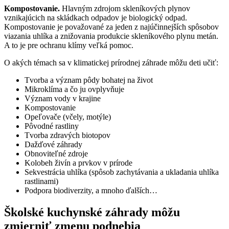
Kompostovanie.
Hlavným zdrojom skleníkových plynov
vznikajúcich na skládkach odpadov je biologický odpad.
Kompostovanie je považované za jeden z najúčinnejších spôsobov
viazania uhlíka a znižovania produkcie skleníkového plynu metán.
A to je pre ochranu klímy veľká pomoc.
O akých témach sa v klimatickej prírodnej záhrade môžu deti učiť:
Tvorba a význam pôdy bohatej na život
Mikroklíma a čo ju ovplyvňuje
Význam vody v krajine
Kompostovanie
Opeľovače (včely, motýle)
Pôvodné rastliny
Tvorba zdravých biotopov
Dažďové záhrady
Obnoviteľné zdroje
Kolobeh živín a prvkov v prírode
Sekvestrácia uhlíka (spôsob zachytávania a ukladania uhlíka
rastlinami)
Podpora biodiverzity, a mnoho ďalších…
Školské kuchynské záhrady môžu
zmierniť zmenu podnebia