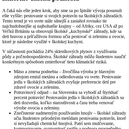
A čaká nás ešte jeden krok, aby sme sa po špirále vývoja posunuli
ešte vyššie: pestovanie si svojich potravín na školských záhradách.
Tento trend je vo svete stále silnejší a zasiahol rovnako tie
najchudobnejšie aj najbohatšie krajiny – od Afriky, cez USA až po
Veľkú Britániu sa obnovujú školské „kuchynské“ záhrady, kde sa
deti hravou a príťažlivou formou učia pestovať si zeleninu a ovocie,
ktoré je následne využité v školskej kuchyni.
V súčasnosti pochádza 24% skleníkových plynov z využívania
pôdy a poľnohospodárstva. Školské záhrady môžu študentov naučiť
konkrétnym spôsobom zmierňovať tieto klimatické riziká.
Mäso a zmena podnebia – živočíšna výroba je hlavným
zdrojom emisií metánu a odlesňovania vo svete. Pestovanie
jedla v školských záhradách zvyšuje preferencie detí pre
zdravé ovocie a zeleninu.
Potravinový odpad – na Slovensku sa vyhodí až štyridsať
percent potravín! Pestovaním jedla v školských záhradách sa
deti dozvedia, koľko starostlivosti a času treba venovať
výrobe ovocia a zeleniny.
Znečistenie nadmerným používaním hnojív – školské záhrady
učia študentov prírodným metódam pestovania potravín, ktoré
si nevyžadujú chemické hnojivá. Patrí sem mulčovanie,
kompostovanie, rozmanitosť rastlín a podpora prospešného