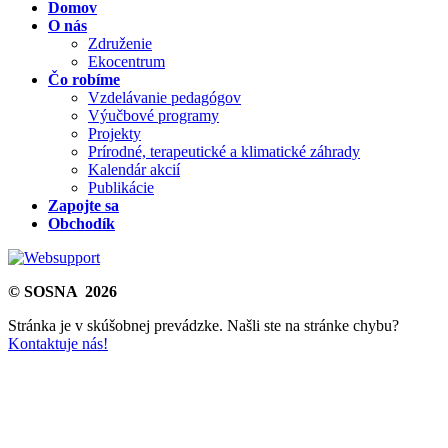
Domov
O nás
Združenie
Ekocentrum
Čo robíme
Vzdelávanie pedagógov
Výučbové programy
Projekty
Prírodné, terapeutické a klimatické záhrady
Kalendár akcií
Publikácie
Zapojte sa
Obchodík
© SOSNA 2026
Stránka je v skúšobnej prevádzke. Našli ste na stránke chybu?
Kontaktuje nás!