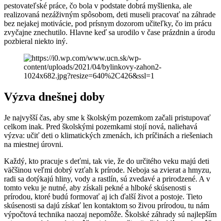
pestovateľské práce, čo bola v podstate dobrá myšlienka, ale
realizovaná nezáživným spôsobom, deti museli pracovať na záhrade
bez nejakej motivácie, pod prísnym dozorom učiteľky, čo im prácu
zvyčajne znechutilo. Hlavne keď sa urodilo v čase prázdnin a úrodu
pozbieral niekto iný.
Výzva dnešnej doby
Je najvyšší čas, aby sme k školským pozemkom začali pristupovať
celkom inak. Pred školskými pozemkami stojí nová, naliehavá
výzva: učiť deti o klimatických zmenách, ich príčinách a riešeniach
na miestnej úrovni.
Každý, kto pracuje s deťmi, tak vie, že do určitého veku majú deti
väčšinou veľmi dobrý vzťah k prírode. Neboja sa zvierat a hmyzu,
radi sa dotýkajú hliny, vody a rastlín, sú zvedavé a prirodzené. A v
tomto veku je nutné, aby získali pekné a hlboké skúsenosti s
prírodou, ktoré budú formovať aj ich ďalší život a postoje. Tieto
skúsenosti sa dajú získať len kontaktom so živou prírodou, tu nám
výpočtová technika naozaj nepomôže. Školské záhrady sú najlepším