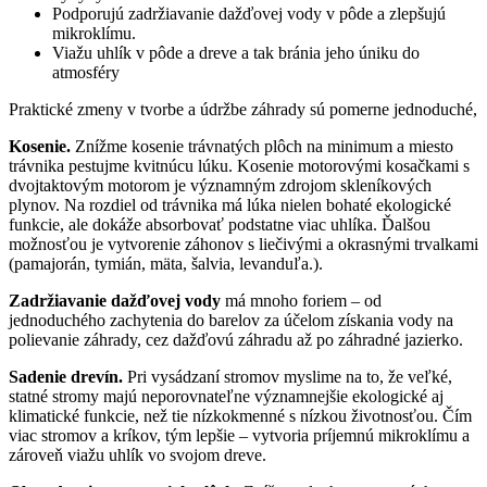
Podporujú zadržiavanie dažďovej vody v pôde a zlepšujú
mikroklímu.
Viažu uhlík v pôde a dreve a tak bránia jeho úniku do
atmosféry
Praktické zmeny v tvorbe a údržbe záhrady sú pomerne jednoduché,
Kosenie.
Znížme kosenie trávnatých plôch na minimum a miesto
trávnika pestujme kvitnúcu lúku. Kosenie motorovými kosačkami s
dvojtaktovým motorom je významným zdrojom skleníkových
plynov. Na rozdiel od trávnika má lúka nielen bohaté ekologické
funkcie, ale dokáže absorbovať podstatne viac uhlíka. Ďalšou
možnosťou je vytvorenie záhonov s liečivými a okrasnými trvalkami
(pamajorán, tymián, mäta, šalvia, levanduľa.).
Zadržiavanie dažďovej vody
má mnoho foriem – od
jednoduchého zachytenia do barelov za účelom získania vody na
polievanie záhrady, cez dažďovú záhradu až po záhradné jazierko.
Sadenie drevín.
Pri vysádzaní stromov myslime na to, že veľké,
statné stromy majú neporovnateľne významnejšie ekologické aj
klimatické funkcie, než tie nízkokmenné s nízkou životnosťou. Čím
viac stromov a kríkov, tým lepšie – vytvoria príjemnú mikroklímu a
zároveň viažu uhlík vo svojom dreve.