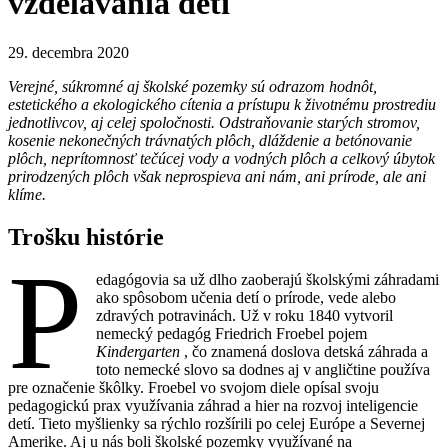
vzdelávania detí
29. decembra 2020
Verejné, súkromné aj školské pozemky sú odrazom hodnôt,
estetického a ekologického cítenia a prístupu k životnému prostrediu
jednotlivcov, aj celej spoločnosti. Odstraňovanie starých stromov,
kosenie nekonečných trávnatých plôch, dláždenie a betónovanie
plôch, neprítomnosť tečúcej vody a vodných plôch a celkový úbytok
prirodzených plôch však neprospieva ani nám, ani prírode, ale ani
klíme.
Trošku histórie
P
edagógovia sa už dlho zaoberajú školskými záhradami
ako spôsobom učenia detí o prírode, vede alebo
zdravých potravinách. Už v roku 1840 vytvoril
nemecký pedagóg Friedrich Froebel pojem
Kindergarten
, čo znamená doslova detská záhrada a
toto nemecké slovo sa dodnes aj v angličtine používa
pre označenie škôlky. Froebel vo svojom diele opísal svoju
pedagogickú prax využívania záhrad a hier na rozvoj inteligencie
detí. Tieto myšlienky sa rýchlo rozšírili po celej Európe a Severnej
Amerike. Aj u nás boli školské pozemky využívané na