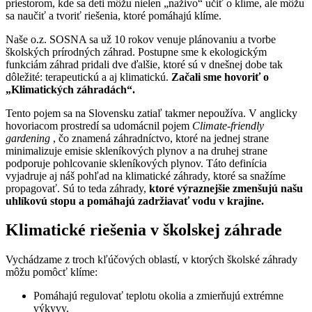
priestorom, kde sa deti môžu nielen „naživo“ učiť o klíme, ale môžu
sa naučiť a tvoriť riešenia, ktoré pomáhajú klíme.
Naše o.z. SOSNA sa už 10 rokov venuje plánovaniu a tvorbe
školských prírodných záhrad. Postupne sme k ekologickým
funkciám záhrad pridali dve ďalšie, ktoré sú v dnešnej dobe tak
dôležité: terapeutickú a aj klimatickú.
Začali sme hovoriť o
„Klimatických záhradách“.
Tento pojem sa na Slovensku zatiaľ takmer nepoužíva. V anglicky
hovoriacom prostredí sa udomácnil pojem
Climate-friendly
gardening
, čo znamená záhradníctvo, ktoré na jednej strane
minimalizuje emisie skleníkových plynov a na druhej strane
podporuje pohlcovanie skleníkových plynov. Táto definícia
vyjadruje aj náš pohľad na klimatické záhrady, ktoré sa snažíme
propagovať. Sú to teda záhrady,
ktoré výraznejšie zmenšujú našu
uhlíkovú stopu a pomáhajú zadržiavať vodu v krajine.
Klimatické riešenia v školskej záhrade
Vychádzame z troch kľúčových oblastí, v ktorých školské záhrady
môžu pomôcť klíme:
Pomáhajú regulovať teplotu okolia a zmierňujú extrémne
výkyvy.